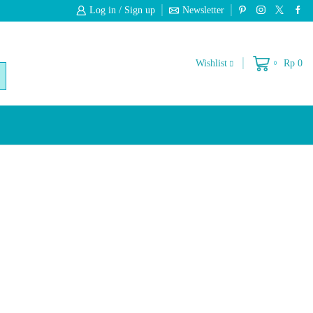
Log in / Sign up
Newsletter
Free 2-Days Standard Shipping On Orde
Wishlist
Rp
0
0
RCH